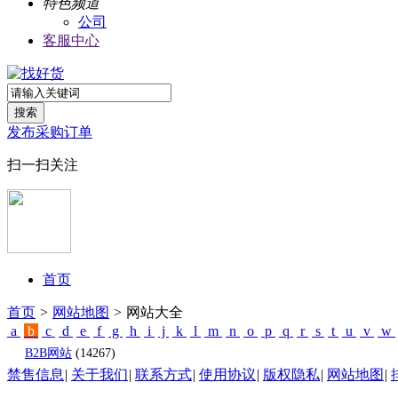
特色频道
公司
客服中心
搜索
发布采购订单
扫一扫关注
首页
首页
>
网站地图
>
网站大全
a
b
c
d
e
f
g
h
i
j
k
l
m
n
o
p
q
r
s
t
u
v
w
B2B网站
(14267)
禁售信息
|
关于我们
|
联系方式
|
使用协议
|
版权隐私
|
网站地图
|