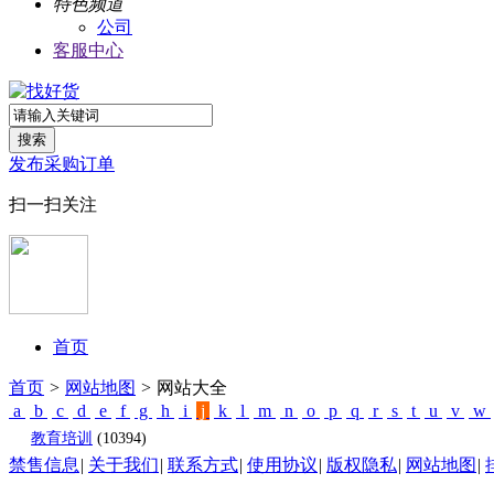
特色频道
公司
客服中心
搜索
发布采购订单
扫一扫关注
首页
首页
>
网站地图
>
网站大全
a
b
c
d
e
f
g
h
i
j
k
l
m
n
o
p
q
r
s
t
u
v
w
教育培训
(10394)
禁售信息
|
关于我们
|
联系方式
|
使用协议
|
版权隐私
|
网站地图
|