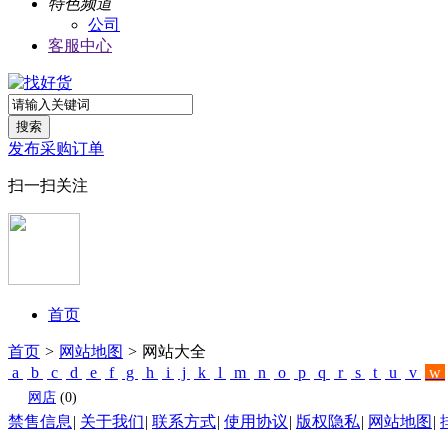
特色频道
公司
客服中心
搜索
发布采购订单
扫一扫关注
首页
首页
>
网站地图
>
网站大全
a
b
c
d
e
f
g
h
i
j
k
l
m
n
o
p
q
r
s
t
u
v
w
网店
(0)
禁售信息
|
关于我们
|
联系方式
|
使用协议
|
版权隐私
|
网站地图
|